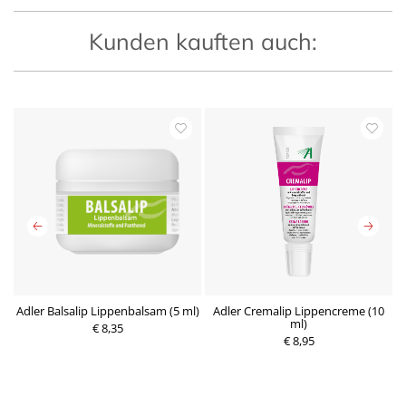
Kunden kauften auch:
Adler Balsalip Lippenbalsam (5 ml)
Adler Cremalip Lippencreme (10
ml)
€ 8,35
€ 8,95
P
P
r
r
e
e
i
i
s
s