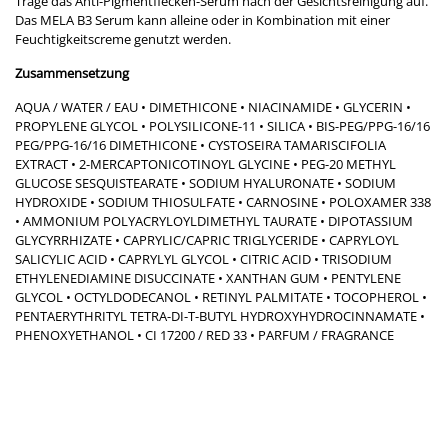
Trage das Anti-Pigmentflecken-Serum nach der Gesichtsreinigung auf.
Das MELA B3 Serum kann alleine oder in Kombination mit einer
Feuchtigkeitscreme genutzt werden.
Zusammensetzung
AQUA / WATER / EAU • DIMETHICONE • NIACINAMIDE • GLYCERIN •
PROPYLENE GLYCOL • POLYSILICONE-11 • SILICA • BIS-PEG/PPG-16/16
PEG/PPG-16/16 DIMETHICONE • CYSTOSEIRA TAMARISCIFOLIA
EXTRACT • 2-MERCAPTONICOTINOYL GLYCINE • PEG-20 METHYL
GLUCOSE SESQUISTEARATE • SODIUM HYALURONATE • SODIUM
HYDROXIDE • SODIUM THIOSULFATE • CARNOSINE • POLOXAMER 338
• AMMONIUM POLYACRYLOYLDIMETHYL TAURATE • DIPOTASSIUM
GLYCYRRHIZATE • CAPRYLIC/CAPRIC TRIGLYCERIDE • CAPRYLOYL
SALICYLIC ACID • CAPRYLYL GLYCOL • CITRIC ACID • TRISODIUM
ETHYLENEDIAMINE DISUCCINATE • XANTHAN GUM • PENTYLENE
GLYCOL • OCTYLDODECANOL • RETINYL PALMITATE • TOCOPHEROL •
PENTAERYTHRITYL TETRA-DI-T-BUTYL HYDROXYHYDROCINNAMATE •
PHENOXYETHANOL • CI 17200 / RED 33 • PARFUM / FRAGRANCE