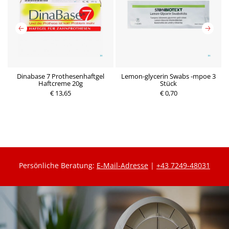
it
Dinabase 7 Prothesenhaftgel
Lemon-glycerin Swabs -mpoe 3
Haftcreme 20g
Stück
€ 13,65
€ 0,70
Persönliche Beratung:
E-Mail-Adresse
|
+43 7249-48031