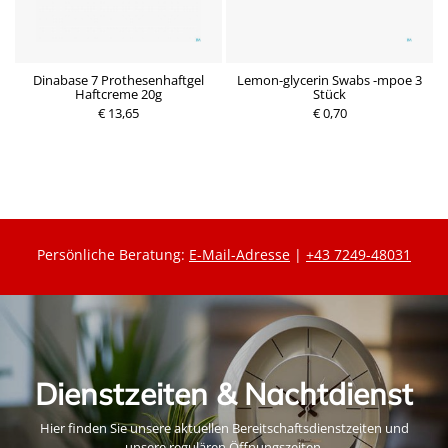
it
Dinabase 7 Prothesenhaftgel
Lemon-glycerin Swabs -mpoe 3
Haftcreme 20g
Stück
€ 13,65
€ 0,70
Persönliche Beratung:
E-Mail-Adresse
|
+43 7249-48031
Dienstzeiten & Nachtdienst
Hier finden Sie unsere aktuellen Bereitschaftsdienstzeiten und
unsere regulären Öffnungszeiten.