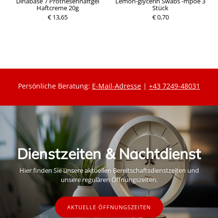
it
Dinabase 7 Prothesenhaftgel
Lemon-glycerin Swabs -mpoe 3
Haftcreme 20g
Stück
€ 13,65
€ 0,70
Persönliche Beratung:
E-Mail-Adresse
|
+43 7249-48031
Dienstzeiten & Nachtdienst
Hier finden Sie unsere aktuellen Bereitschaftsdienstzeiten und
unsere regulären Öffnungszeiten.
AKTUELLE ÖFFNUNGSZEITEN