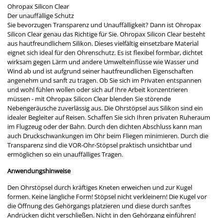
Ohropax Silicon Clear
Der unauffällige Schutz
Sie bevorzugen Transparenz und Unauffälligkeit? Dann ist Ohropax
Silicon Clear genau das Richtige für Sie. Ohropax Silicon Clear besteht
aus hautfreundlichem Silikon. Dieses vielfältig einsetzbare Material
eignet sich ideal für den Ohrenschutz. Es ist flexibel formbar, dichtet
wirksam gegen Lärm und andere Umwelteinflüsse wie Wasser und
Wind ab und ist aufgrund seiner hautfreundlichen Eigenschaften
angenehm und sanft zu tragen. Ob Sie sich im Privaten entspannen
und wohl fühlen wollen oder sich auf Ihre Arbeit konzentrieren
müssen - mit Ohropax Silicon Clear blenden Sie störende
Nebengeräusche zuverlässig aus. Die Ohrstöpsel aus Silikon sind ein
idealer Begleiter auf Reisen. Schaffen Sie sich Ihren privaten Ruheraum
im Flugzeug oder der Bahn. Durch den dichten Abschluss kann man
auch Druckschwankungen im Ohr beim Fliegen minimieren. Durch die
Transparenz sind die VOR-Ohr-Stöpsel praktisch unsichtbar und
ermöglichen so ein unauffälliges Tragen.
Anwendungshinweise
Den Ohrstöpsel durch kräftiges Kneten erweichen und zur Kugel
formen. Keine längliche Form! Stöpsel nicht verkleinern! Die Kugel vor
die Öffnung des Gehörgangs platzieren und diese durch sanftes
Andrücken dicht verschließen. Nicht in den Gehörgang einführen!