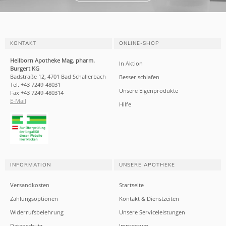
KONTAKT
ONLINE-SHOP
Heilborn Apotheke Mag. pharm.
In Aktion
Burgert KG
Badstraße 12, 4701 Bad Schallerbach
Besser schlafen
Tel. +43 7249-48031
Unsere Eigenprodukte
Fax +43 7249-480314
E-Mail
Hilfe
INFORMATION
UNSERE APOTHEKE
Versandkosten
Startseite
Zahlungsoptionen
Kontakt & Dienstzeiten
Widerrufsbelehrung
Unsere Serviceleistungen
Datenschutz
Impressum