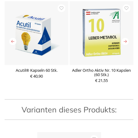
ee
Acutil® Kapseln 60 Stk.
Adler Ortho Aktiv Nr. 10 Kapslen
(60 Stk.)
€ 40,90
P
€ 21,55
P
r
r
e
e
i
i
s
s
Varianten dieses Produkts: