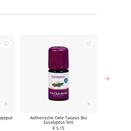
Cajeput
Aetherische Oele Taoasis Bio
Aetherisc
Eucalyptus 5ml
Gr
P
€ 5,15
r