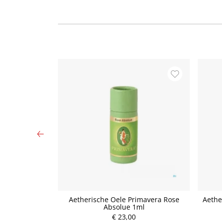
Öl (100 ml)
Aetherische Oele Primavera Rose
Aethe
Absolue 1ml
€ 23,00
P