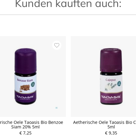
Kunden kauften auch:
rische Oele Taoasis Bio Benzoe
Aetherische Oele Taoasis Bio 
Siam 20% 5ml
5ml
P
€ 7,25
r
€ 9,35
P