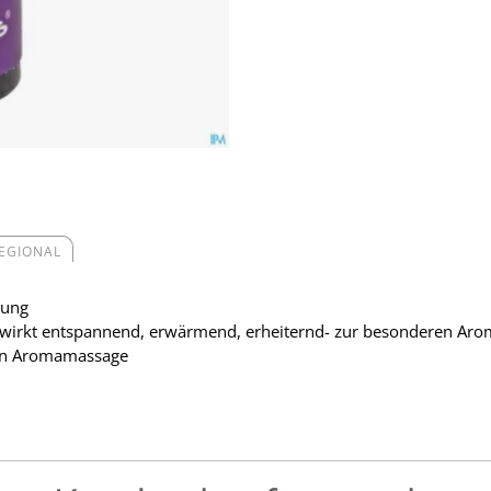
REGIONAL
sung
uftwirkt entspannend, erwärmend, erheiternd- zur besonderen Aro
den Aromamassage