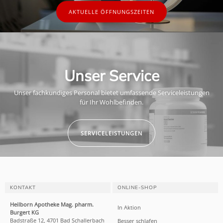
AKTUELLE ÖFFNUNGSZEITEN
Unser Service
Unser fachkundiges Personal bietet umfassende Serviceleistungen
für Ihr Wohlbefinden.
SERVICELEISTUNGEN
KONTAKT
ONLINE-SHOP
Heilborn Apotheke Mag. pharm.
In Aktion
Burgert KG
Badstraße 12, 4701 Bad Schallerbach
Besser schlafen