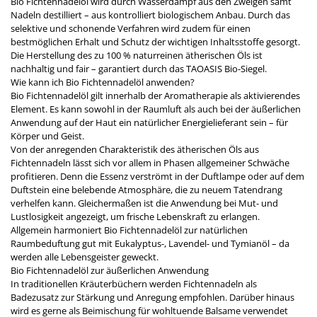
Bio Fichtennadelöl wird durch Wasserdampf aus den Zweigen samt
Nadeln destilliert – aus kontrolliert biologischem Anbau. Durch das
selektive und schonende Verfahren wird zudem für einen
bestmöglichen Erhalt und Schutz der wichtigen Inhaltsstoffe gesorgt.
Die Herstellung des zu 100 % naturreinen ätherischen Öls ist
nachhaltig und fair – garantiert durch das TAOASIS Bio-Siegel.
Wie kann ich Bio Fichtennadelöl anwenden?
Bio Fichtennadelöl gilt innerhalb der Aromatherapie als aktivierendes
Element. Es kann sowohl in der Raumluft als auch bei der äußerlichen
Anwendung auf der Haut ein natürlicher Energielieferant sein – für
Körper und Geist.
Von der anregenden Charakteristik des ätherischen Öls aus
Fichtennadeln lässt sich vor allem in Phasen allgemeiner Schwäche
profitieren. Denn die Essenz verströmt in der Duftlampe oder auf dem
Duftstein eine belebende Atmosphäre, die zu neuem Tatendrang
verhelfen kann. Gleichermaßen ist die Anwendung bei Mut- und
Lustlosigkeit angezeigt, um frische Lebenskraft zu erlangen.
Allgemein harmoniert Bio Fichtennadelöl zur natürlichen
Raumbeduftung gut mit Eukalyptus-, Lavendel- und Tymianöl – da
werden alle Lebensgeister geweckt.
Bio Fichtennadelöl zur äußerlichen Anwendung
In traditionellen Kräuterbüchern werden Fichtennadeln als
Badezusatz zur Stärkung und Anregung empfohlen. Darüber hinaus
wird es gerne als Beimischung für wohltuende Balsame verwendet