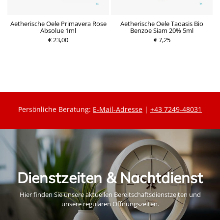
Aetherische Oele Primavera Rose
Aetherische Oele Taoasis Bio
Absolue 1ml
Benzoe Siam 20% 5ml
P
P
€ 23,00
r
€ 7,25
r
e
e
i
i
s
s
Persönliche Beratung:
E-Mail-Adresse
|
+43 7249-48031
Dienstzeiten & Nachtdienst
Hier finden Sie unsere aktuellen Bereitschaftsdienstzeiten und
unsere regulären Öffnungszeiten.