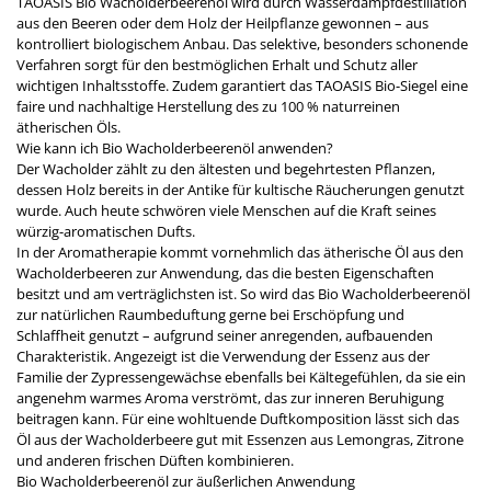
TAOASIS Bio Wacholderbeerenöl wird durch Wasserdampfdestillation
aus den Beeren oder dem Holz der Heilpflanze gewonnen – aus
kontrolliert biologischem Anbau. Das selektive, besonders schonende
Verfahren sorgt für den bestmöglichen Erhalt und Schutz aller
wichtigen Inhaltsstoffe. Zudem garantiert das TAOASIS Bio-Siegel eine
faire und nachhaltige Herstellung des zu 100 % naturreinen
ätherischen Öls.
Wie kann ich Bio Wacholderbeerenöl anwenden?
Der Wacholder zählt zu den ältesten und begehrtesten Pflanzen,
dessen Holz bereits in der Antike für kultische Räucherungen genutzt
wurde. Auch heute schwören viele Menschen auf die Kraft seines
würzig-aromatischen Dufts.
In der Aromatherapie kommt vornehmlich das ätherische Öl aus den
Wacholderbeeren zur Anwendung, das die besten Eigenschaften
besitzt und am verträglichsten ist. So wird das Bio Wacholderbeerenöl
zur natürlichen Raumbeduftung gerne bei Erschöpfung und
Schlaffheit genutzt – aufgrund seiner anregenden, aufbauenden
Charakteristik. Angezeigt ist die Verwendung der Essenz aus der
Familie der Zypressengewächse ebenfalls bei Kältegefühlen, da sie ein
angenehm warmes Aroma verströmt, das zur inneren Beruhigung
beitragen kann. Für eine wohltuende Duftkomposition lässt sich das
Öl aus der Wacholderbeere gut mit Essenzen aus Lemongras, Zitrone
und anderen frischen Düften kombinieren.
Bio Wacholderbeerenöl zur äußerlichen Anwendung