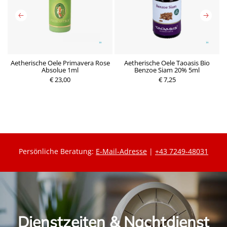
Aetherische Oele Primavera Rose
Aetherische Oele Taoasis Bio
Absolue 1ml
Benzoe Siam 20% 5ml
P
€ 23,00
€ 7,25
r
P
e
r
i
e
s
i
s
Persönliche Beratung:
E-Mail-Adresse
|
+43 7249-48031
Dienstzeiten & Nachtdienst