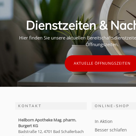
Dienstzeiten & Nac
Hier finden Sie unsere aktuellen Bereitschaftsdienstzei
Öffnungszeiten.
AKTUELLE ÖFFNUNGSZEITEN
KONTAKT
ONLINE-SHOP
Heilborn Apotheke Mag. pharm.
In Aktion
Burgert KG
Besser schlafen
Badstraße 12, 4701 Bad Schallerbach