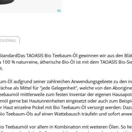
REGIONAL
StandardDas TAOASIS Bio Teebaum-Öl gewinnen wir aus den Blät
 100 % naturreine, ätherische Bio-Öl ist mit dem TAOASIS Bio-Siege
t.
um-Öl aufgrund seiner zahlreichen Anwendungsgebiete zu den int
ächse als Mittel für "jede Gelegenheit", welche von den Aborigines
eebaumöl mittlerweile zum festen Inventar der eigenen Hausapot
l gerne bei Hautunreinheiten eingesetzt oder auch zum Beispiel
 Haut einzelne Pickel mit Bio Teebaum-Öl versorgt werden: Dazu
o Teebaum-Öls auf einen Wattebausch träufeln und sofort anwend
io Teebaumöl vor allem in Kombination mit weiteren Ölen. So lief