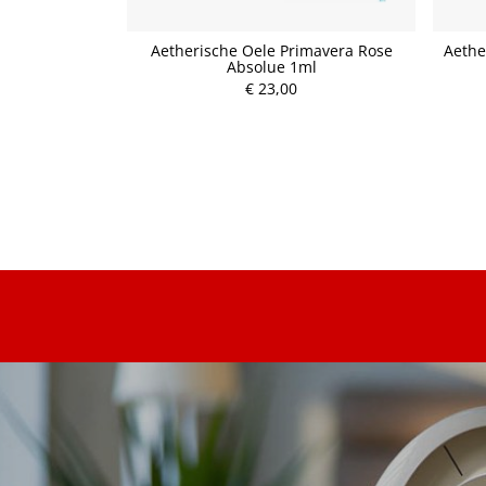
Öl (100 ml)
Aetherische Oele Primavera Rose
Aethe
Absolue 1ml
€ 23,00
P
r
e
i
s