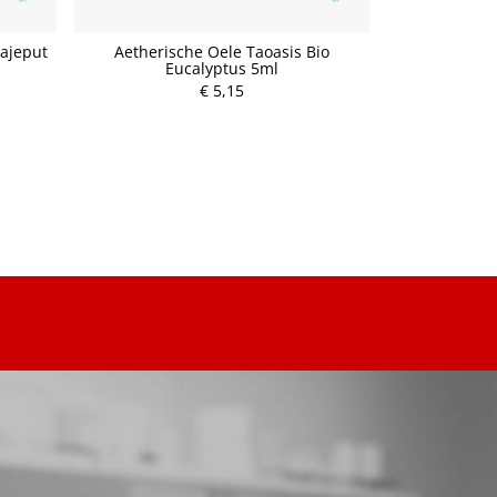
Cajeput
Aetherische Oele Taoasis Bio
Aetherisc
Eucalyptus 5ml
Gr
€ 5,15
P
r
e
i
s