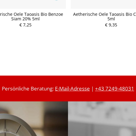
rische Oele Taoasis Bio Benzoe
Aetherische Oele Taoasis Bio 
Siam 20% 5ml
5ml
P
€ 7,25
P
€ 9,35
r
r
e
e
i
i
s
s
Persönliche Beratung:
E-Mail-Adresse
|
+43 7249-48031