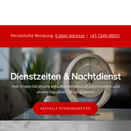
s
s
Persönliche Beratung:
E-Mail-Adresse
|
+43 7249-48031
Dienstzeiten & Nachtdienst
Hier finden Sie unsere aktuellen Bereitschaftsdienstzeiten und
unsere regulären Öffnungszeiten.
AKTUELLE ÖFFNUNGSZEITEN