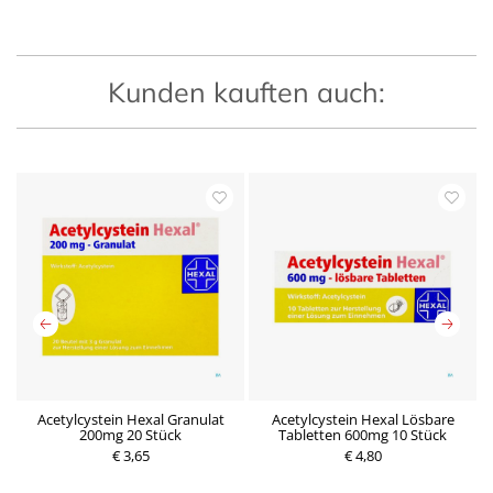
Kunden kauften auch:
Acetylcystein Hexal Granulat
Acetylcystein Hexal Lösbare
A
200mg 20 Stück
Tabletten 600mg 10 Stück
P
P
€ 3,65
r
€ 4,80
r
e
e
i
i