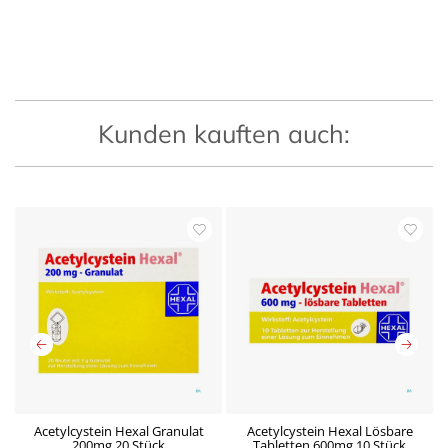
Kunden kauften auch:
Acetylcystein Hexal Granulat
Acetylcystein Hexal Lösbare
A
200mg 20 Stück
Tabletten 600mg 10 Stück