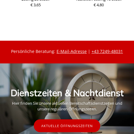
P
P
€ 3,65
r
€ 4,80
r
e
e
i
i
s
s
Persönliche Beratung:
E-Mail-Adresse
|
+43 7249-48031
Dienstzeiten & Nachtdienst
Hier finden Sie unsere aktuellen Bereitschaftsdienstzeiten und
unsere regulären Öffnungszeiten.
AKTUELLE ÖFFNUNGSZEITEN