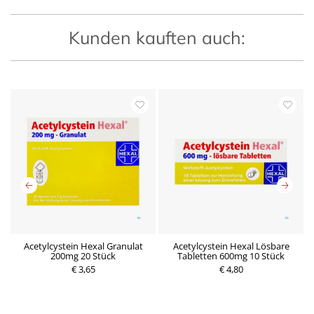
Kunden kauften auch:
Acetylcystein Hexal Granulat
Acetylcystein Hexal Lösbare
A
200mg 20 Stück
Tabletten 600mg 10 Stück
P
P
€ 3,65
r
€ 4,80
r
e
e
i
i
s
s