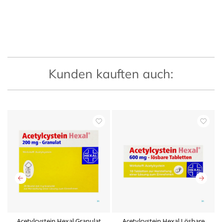
Kunden kauften auch:
Acetylcystein Hexal Granulat
Acetylcystein Hexal Lösbare
A