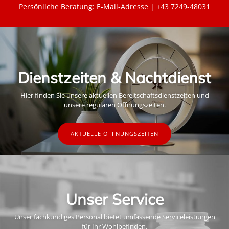
Persönliche Beratung:
E-Mail-Adresse
|
+43 7249-48031
Dienstzeiten & Nachtdienst
Hier finden Sie unsere aktuellen Bereitschaftsdienstzeiten und
unsere regulären Öffnungszeiten.
AKTUELLE ÖFFNUNGSZEITEN
Unser Service
Unser fachkundiges Personal bietet umfassende Serviceleistungen
für Ihr Wohlbefinden.