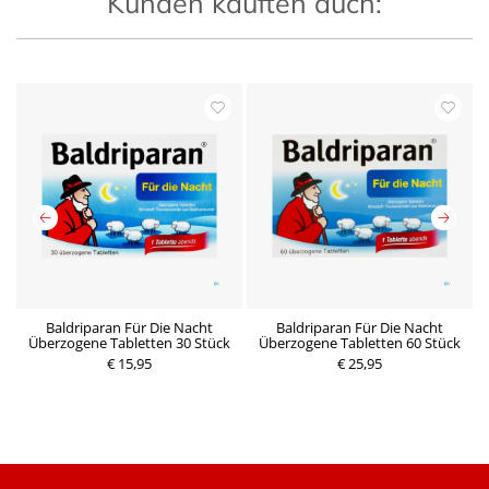
Kunden kauften auch:
Baldriparan Für Die Nacht
Baldriparan Für Die Nacht
Überzogene Tabletten 30 Stück
Überzogene Tabletten 60 Stück
P
P
€ 15,95
r
€ 25,95
r
e
e
i
i
s
s