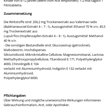
Kinder von 6-12 Jahren (wenn vom Arzt empfohlen): 1-2-mal täglich 1
Filmtablette.
Zusammensetzung
Die Wirkstoffe sind: 200,2 mg Trockenextrakt aus Valerinae radix
(Baldrianwurzel-Extrakt 4 – 7 : 1), Auszugsmittel: Ethanol 70 % v/v, 45,5
mg Trockenextrakt aus
Lupuli flos (Hopfenzapfen-Extrakt 4 – 8 : 1), Auszugsmittel: Methanol
40 % v/v.
- Die sonstigen Bestandteile sind: Glucosesirup (getrocknet),
Maltodextrin, Hochdisperses
Siliciumdioxid, Mikrokristalline Cellulose, Magnesiumstearat, Lactose,
Methylhydroxypropylcellulose, Titandioxid E 171, Polyethylenglykol
4000, Chinolingelb E 104
verlackt mit Aluminiumhydroxid, Indigotin E 132 verlackt mit
Aluminiumhydroxid,
Polyethylenglykol 6000.
Pflichtangaben
Über Wirkung und mögliche unerwünschte Wirkungen informieren
Gebrauchsinformation, Arzt, oder Apotheker.