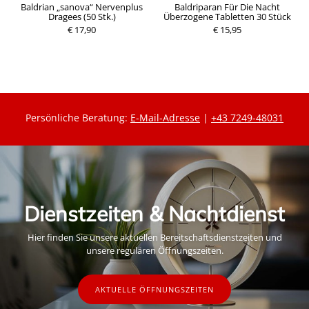
Baldrian „sanova“ Nervenplus
Baldriparan Für Die Nacht
Dragees (50 Stk.)
Überzogene Tabletten 30 Stück
P
P
€ 17,90
r
€ 15,95
r
e
e
i
i
s
s
Persönliche Beratung:
E-Mail-Adresse
|
+43 7249-48031
Dienstzeiten & Nachtdienst
Hier finden Sie unsere aktuellen Bereitschaftsdienstzeiten und
unsere regulären Öffnungszeiten.
AKTUELLE ÖFFNUNGSZEITEN