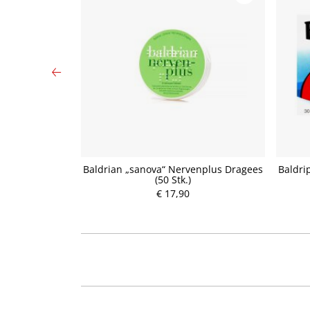
 mit Melatonin
Baldrian „sanova“ Nervenplus Dragees
Baldri
 Stk.)
(50 Stk.)
€ 17,90
P
r
e
i
s