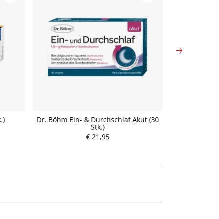
.)
Dr. Böhm Ein- & Durchschlaf Akut (30
Dr. Böhm Ein
Stk.)
S
P
€ 21,95
r
e
i
s