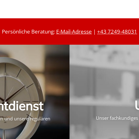
Persönliche Beratung:
E-Mail-Adresse
|
+43 7249-48031
htdienst
Unser fachkundiges 
ten und unsere regulären