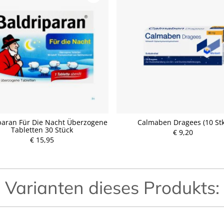
paran Für Die Nacht Überzogene
Calmaben Dragees (10 Stk
Tabletten 30 Stück
P
€ 9,20
€ 15,95
r
P
e
r
i
e
s
i
s
Varianten dieses Produkts: