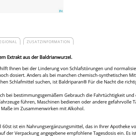
REGIONAL
ZUSATZINFORMATION
tem Extrakt aus der Baldrianwurzel.
hilft Ihnen bei der Linderung von Schlafstörungen und normalisier
hoch dosiert. Anders als bei manchen chemisch-synthetischen Mitt
hen Schlafmittel suchen, ist Baldriparan
®
Für die Nacht die richt
ch bei bestimmungsgemäßem Gebrauch die Fahrtüchtigkeit und d
ftfahrzeuge führen, Maschinen bedienen oder andere gefahrvolle Tä
kten Maße im Zusammenwirken mit Alkohol.
 60st ist ein Nahrungsergänzungsmittel, das in Ihrer Apotheke vo
e auf der Verpackung angegebene empfohlene Tagesdosis ein. Es is