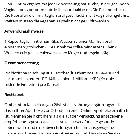
OMBE Intim ergänzt mit jeder Anwendung natürliche, in der gesunden
Vaginalflora vorkommende Milchsäurebakterien. Die Besonderheit:
Die Kapsel wird einmal täglich oral geschluckt, nicht vaginal eingeführt.
Weiters müssen die veganen Kapseln nicht gekühlt werden.
Anwendungshinweise
1 Kapsel täglich mit einem Glas Wasser zu einer Mahlzeit oral
einnehmen (schlucken). Die Einnahme sollte mindestens über 2
Wochen erfolgen, idealerweise aber länger und regelmäßig.
Zusammensetzung
Probiotische Mischung aus Lactobacillus rhamnosus, GR-1
®
und
Lactobacillus reuteri, RC-14
®
, je mind. 1 Milliarde KBE (Kolonie
bildende Einheiten) pro Kapsel
Rechtstext
Ombe Intim Kapseln Vegan 28st ist ein Nahrungsergänzungsmittel,
das in Ihrer Apotheke vor Ort oder in einer Online-Apotheke erhältlich
ist. Nehmen Sie nicht mehr als die auf der Verpackung angegebene
empfohlene Tagesdosis ein. Es ist kein Ersatz für eine gesunde
Lebensweise und eine abwechslungsreiche und ausgewogene
Ernährung. Fragen Sie Ihren Apotheker um Rat. Bewahren Sie das