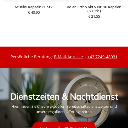
ee
Acutil® Kapseln 60 Stk.
Adler Ortho Aktiv Nr. 10 Kapslen
(60 Stk.)
€ 40,90
P
€ 21,55
P
r
r
e
e
i
i
s
s
Persönliche Beratung:
E-Mail-Adresse
|
+43 7249-48031
Dienstzeiten & Nachtdienst
Hier finden Sie unsere aktuellen Bereitschaftsdienstzeiten und
unsere regulären Öffnungszeiten.
AKTUELLE ÖFFNUNGSZEITEN