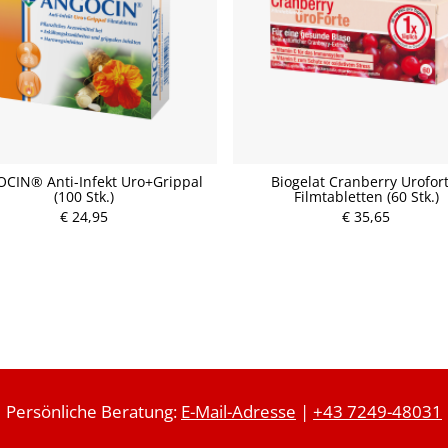
CIN® Anti-Infekt Uro+Grippal
Biogelat Cranberry Urofort
(100 Stk.)
Filmtabletten (60 Stk.)
P
€ 24,95
P
€ 35,65
r
r
e
e
i
i
s
s
Persönliche Beratung:
E-Mail-Adresse
|
+43 7249-48031