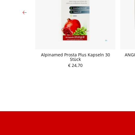
ammerbeutel
Alpinamed Prosta Plus Kapseln 30
ANGO
 20 Stück
Stück
P
€ 24,70
r
e
i
s