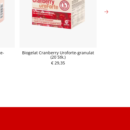
e-
Biogelat Cranberry Uroforte-granulat
Biogelat U
(20 Stk.)
Cran
€ 29,35
P
€ 
r
e
i
s