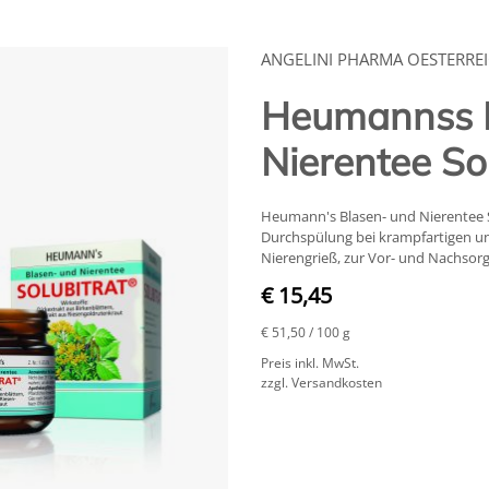
ANGELINI PHARMA OESTERRE
Heumannss B
Nierentee So
Heumann's Blasen- und Nierentee So
Durchspülung bei krampfartigen u
Nierengrieß, zur Vor- und Nachsor
€ 15,45
€ 51,50
/ 100 g
Preis inkl. MwSt.
zzgl. Versandkosten