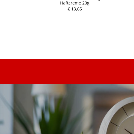
7 g)
Haftcreme 20g
€ 13,65