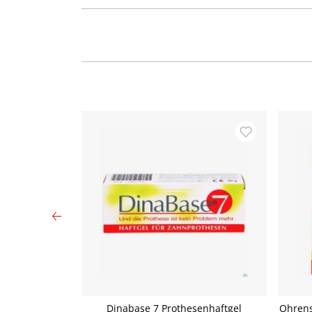
remium mit 7-
Dinabase 7 Prothesenhaftgel
Ohrens