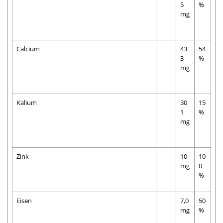
5
%
mg
Calcium
43
54
3
%
mg
Kalium
30
15
1
%
mg
Zink
10
10
mg
0
%
Eisen
7,0
50
mg
%