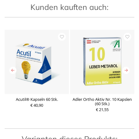
Kunden kauften auch:
ee
Acutil® Kapseln 60 Stk.
Adler Ortho Aktiv Nr. 10 Kapslen
(60 Stk.)
€ 40,90
P
€ 21,55
P
r
r
e
e
i
i
s
s
Varianten dieses Produkts: