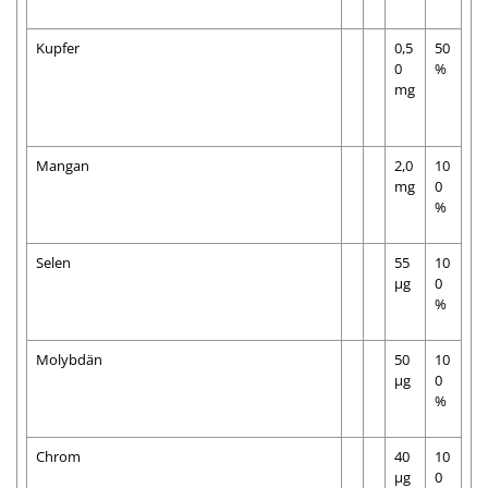
Kupfer
0,5
50
0
%
mg
Mangan
2,0
10
mg
0
%
Selen
55
10
µg
0
%
Molybdän
50
10
µg
0
%
Chrom
40
10
µg
0