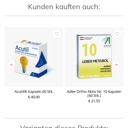
Kunden kauften auch:
ee
Acutil® Kapseln 60 Stk.
Adler Ortho Aktiv Nr. 10 Kapslen
(60 Stk.)
€ 40,90
P
€ 21,55
P
r
r
e
e
i
i
s
s
Varianten dieses Produkts: