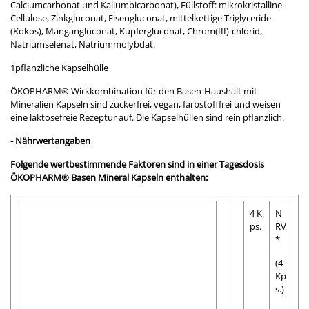
Calciumcarbonat und Kaliumbicarbonat), Füllstoff: mikrokristalline
Cellulose, Zinkgluconat, Eisengluconat, mittelkettige Triglyceride
(Kokos), Mangangluconat, Kupfergluconat, Chrom(III)-chlorid,
Natriumselenat, Natriummolybdat.
1pflanzliche Kapselhülle
ÖKOPHARM® Wirkkombination für den Basen-Haushalt mit
Mineralien Kapseln sind zuckerfrei, vegan, farbstofffrei und weisen
eine laktosefreie Rezeptur auf. Die Kapselhüllen sind rein pflanzlich.
- Nährwertangaben
Folgende wertbestimmende Faktoren sind in einer Tagesdosis
ÖKOPHARM® Basen Mineral Kapseln enthalten:
4 K
N
ps.
RV
*
(4
Kp
s.)