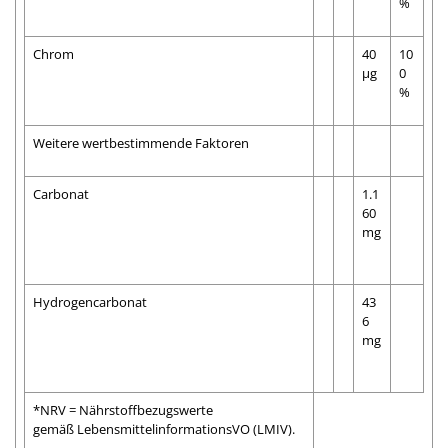
%
Chrom
40
10
µg
0
%
Weitere wertbestimmende Faktoren
Carbonat
1.1
60
mg
Hydrogencarbonat
43
6
mg
*NRV = Nährstoffbezugswerte
gemäß LebensmittelinformationsVO (LMIV).