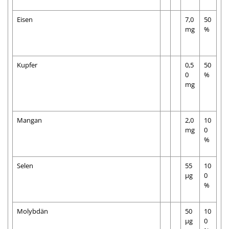
Eisen
7,0
50
mg
%
Kupfer
0,5
50
0
%
mg
Mangan
2,0
10
mg
0
%
Selen
55
10
µg
0
%
Molybdän
50
10
µg
0