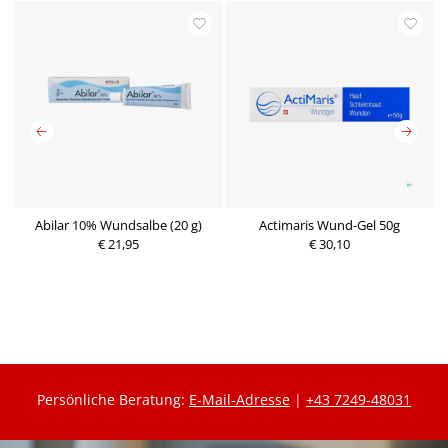
Abilar 10% Wundsalbe (20 g)
Actimaris Wund-Gel 50g
€ 21,95
P
€ 30,10
r
P
e
r
i
e
s
i
s
Persönliche Beratung:
E-Mail-Adresse
|
+43 7249-48031