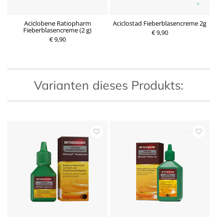
t
Aciclobene Ratiopharm
Aciclostad Fieberblasencreme 2g
Fieberblasencreme (2 g)
€ 9,90
€ 9,90
P
P
r
r
e
e
i
i
s
s
Varianten dieses Produkts: