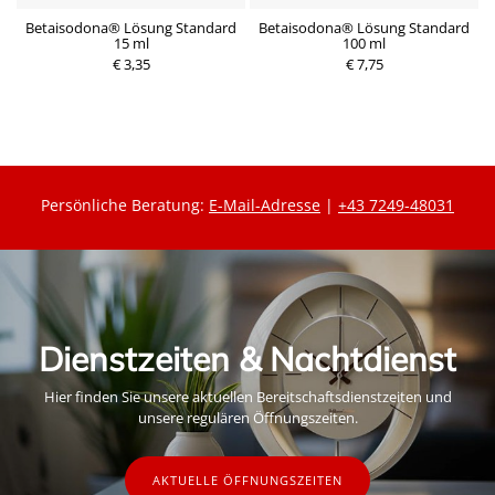
Betaisodona® Lösung Standard
Betaisodona® Lösung Standard
15 ml
100 ml
€ 3,35
€ 7,75
Persönliche Beratung:
E-Mail-Adresse
|
+43 7249-48031
Dienstzeiten & Nachtdienst
Hier finden Sie unsere aktuellen Bereitschaftsdienstzeiten und
unsere regulären Öffnungszeiten.
AKTUELLE ÖFFNUNGSZEITEN