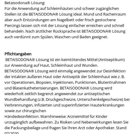
Betaisodona® Lösung:
Für die Anwendung auf Schleimhäuten und schwer zugänglichen
Stellen ist die BETAISODONA® Lösung ideal. Mund und Rachenraum
aber auch Entzündungen am Nagelbett oder frisch gestochene
Piercings lassen sich mit der Lösung einfacher erreichen und schnell
behandeln. Nach ärztlicher Rücksprache ist BETAISODONA® Lösung
auch verdünnt zum Spülen, Waschen und Baden geeignet.
Pflichtangaben
BETAISODONA® Lösung ist ein keimtötendes Mittel (Antiseptikum)
zur Anwendung auf Haut, Schleimhaut und Wunden.
BETAISODONA® Lösung wird einmalig angewendet zur Desinfektion
der intakten äußeren Haut oder Antiseptik der Schleimhaut wie z. B.
vor Operationen, Biopsien, Injektionen, Punktionen, Blutentnahmen
und Blasenkatheterisierungen. BETAISODONA® Lösung wird
wiederholt zeitlich begrenzt angewendet zur antiseptischen
Wundbehandlung (z.B. Druckgeschwüre, Unterschenkelgeschwüre) bei
Verbrennungen, infizierten und superinfizierten Hauterkrankungen
sowie zur chirurgischen
Händedesinfektion. Warnhinweise: Arzneimittel für Kinder
unzugänglich aufbewahren. Zu Risiken und Nebenwirkungen lesen Sie
die Packungsbeilage und fragen Sie Ihren Arzt oder Apotheker. Stand
07/2020.