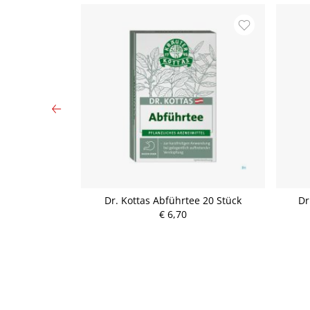
burtstagstee
Dr. Kottas Abführtee 20 Stück
Dr
ück
€ 6,70
P
r
e
i
s