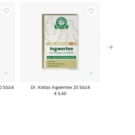
0 Stück
Dr. Kottas Ingwertee 20 Stück
Dr. Kottas Jo
€ 6,60
P
r
e
i
s