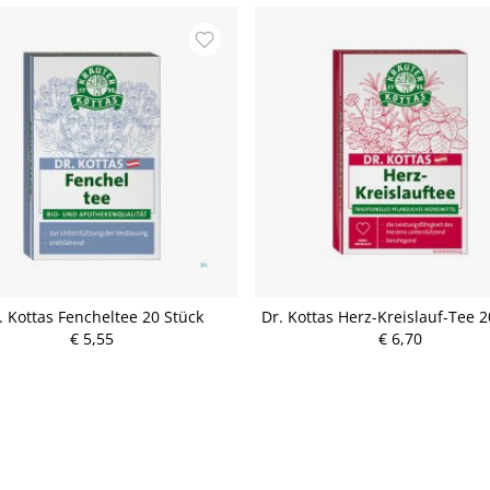
. Kottas Fencheltee 20 Stück
Dr. Kottas Herz-Kreislauf-Tee 2
€ 5,55
€ 6,70
P
P
r
r
e
e
i
i
s
s