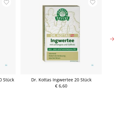
0 Stück
Dr. Kottas Ingwertee 20 Stück
Dr. Kottas Jo
€ 6,60
P
r
e
i
s