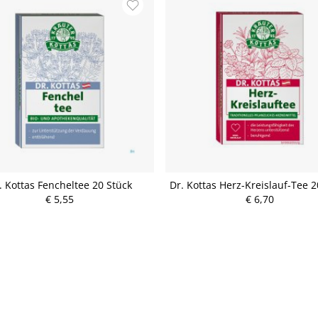
. Kottas Fencheltee 20 Stück
Dr. Kottas Herz-Kreislauf-Tee 2
€ 5,55
€ 6,70
P
P
r
r
e
e
i
i
s
s