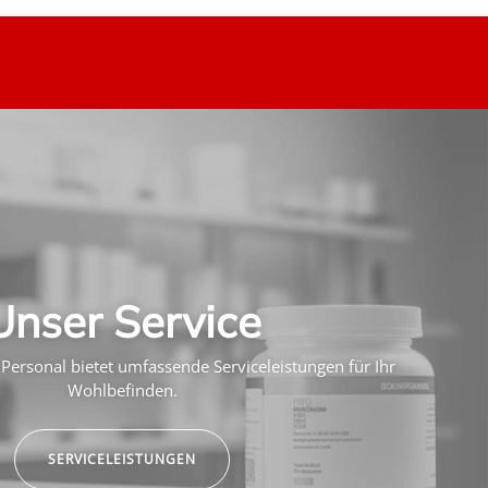
Unser Service
Personal bietet umfassende Serviceleistungen für Ihr
Wohlbefinden.
SERVICELEISTUNGEN