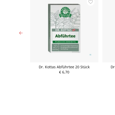
burtstagstee
Dr. Kottas Abführtee 20 Stück
Dr
ück
€ 6,70
P
r
e
i
s