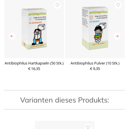
4
Antibiophilus Hartkapseln (50 Stk.)
Antibiophilus Pulver (10 Stk.)
€ 16,35
€ 9,35
P
P
r
r
e
e
i
i
s
s
Varianten dieses Produkts: