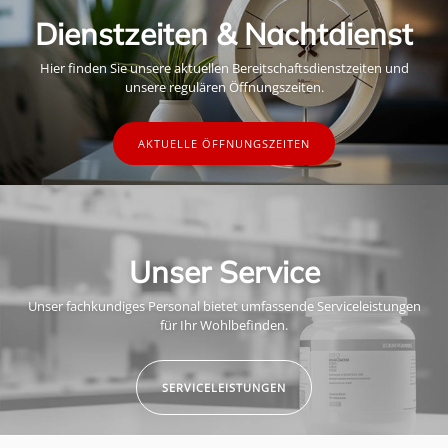
Dienstzeiten & Nachtdienst
Hier finden Sie unsere aktuellen Bereitschaftsdienstzeiten und
unsere regulären Öffnungszeiten.
AKTUELLE ÖFFNUNGSZEITEN
Unser Service
Unser fachkundiges Personal bietet umfassende Serviceleistungen
für Ihr Wohlbefinden.
SERVICELEISTUNGEN