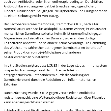
auch von Antibiotika- oder Strahlentherapie-bedingten Durchfällen.
Antibiophilus wird angewendet bei Erwachsenen, Jugendlichen,
Kindern, Kleinkindern, Säuglingen, Neugeborenen und Frühgeborenen
ab einem Geburtsgewicht von 1000 g.
Der Lactobacillus casei rhamnosus, Stamm 35 (LCR 35, nach alter
Nomenklatur Lactobacillus acidophilus, Stamm Wiener) ist ein aus der
menschlichen Darmflora isolierter Keim. Er ist unempfindlich gegen
Magensäure und siedelt sich im Darm an, wo er an den dortigen
Epithelzellen anhaftet und so andere Keime verdrängt. Die Hemmung
des Wachstums zahlreicher pathogener Darmbakterien beruht auf
seiner Produktion von L‑(+)‑Milchsäure und anderen
bakteriostatischen Substanzen.
In-vitro Studien zeigten, dass LCR 35 in der Lage ist, das Immunsystem
unspezifisch anzuregen und dadurch einer Infektion
entgegenzuwirken, unter anderem durch die Stärkung der
Darmbarriere und durch die Reduktion von inflammatorischen
Zytokinen.
Durch Züchtung wurde LCR 35 gegen verschiedene Antibiotika
resistent gemacht, eine Weitergabe dieser Resistenzen über Plasmide
kann aber ausgeschlossen werden.
Laktobazillen sind für die Aufrechterhaltung des Gleichgewichts der