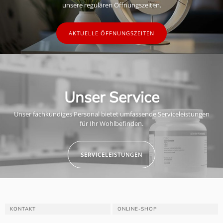
unsere regulären Öffnungszeiten.
AKTUELLE ÖFFNUNGSZEITEN
Unser Service
Unser fachkundiges Personal bietet umfassende Serviceleistungen
für Ihr Wohlbefinden.
SERVICELEISTUNGEN
KONTAKT
ONLINE-SHOP