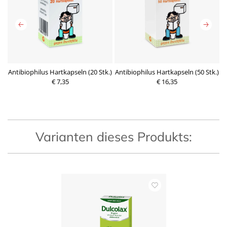
12
Antibiophilus Hartkapseln (20 Stk.)
Antibiophilus Hartkapseln (50 Stk.)
€ 7,35
€ 16,35
P
P
r
r
e
e
i
i
s
s
Varianten dieses Produkts: