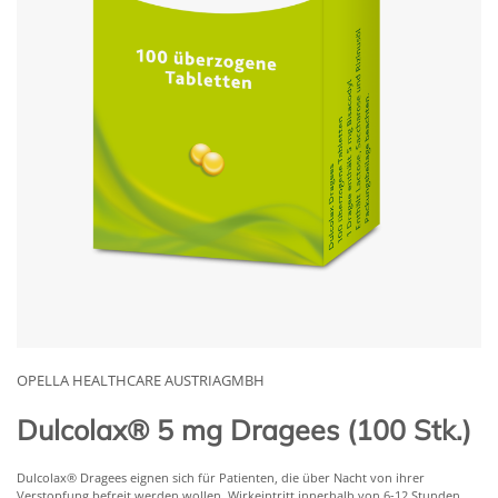
OPELLA HEALTHCARE AUSTRIAGMBH
Dulcolax® 5 mg Dragees (100 Stk.)
Dulcolax® Dragees eignen sich für Patienten, die über Nacht von ihrer
Verstopfung befreit werden wollen. Wirkeintritt innerhalb von 6-12 Stunden.