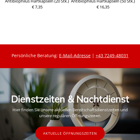
12
Antibiophilus Hartkapseln (20 Stk.)
Antibiophilus Hartkapseln (50 Stk.)
€ 7,35
€ 16,35
P
P
r
r
e
e
i
i
s
s
Persönliche Beratung:
E-Mail-Adresse
|
+43 7249-48031
Dienstzeiten & Nachtdienst
Hier finden Sie unsere aktuellen Bereitschaftsdienstzeiten und
unsere regulären Öffnungszeiten.
AKTUELLE ÖFFNUNGSZEITEN