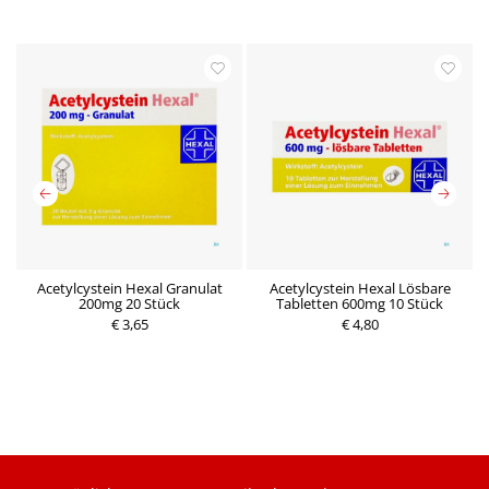
Acetylcystein Hexal Granulat
Acetylcystein Hexal Lösbare
A
200mg 20 Stück
Tabletten 600mg 10 Stück
P
€ 3,65
P
€ 4,80
r
r
e
e
i
i
s
s