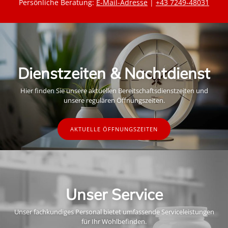
Persönliche Beratung:
E-Mail-Adresse
|
+43 7249-48031
Dienstzeiten & Nachtdienst
Hier finden Sie unsere aktuellen Bereitschaftsdienstzeiten und
unsere regulären Öffnungszeiten.
AKTUELLE ÖFFNUNGSZEITEN
Unser Service
Unser fachkundiges Personal bietet umfassende Serviceleistungen
für Ihr Wohlbefinden.