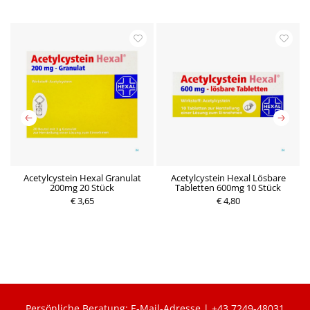
Acetylcystein Hexal Granulat
Acetylcystein Hexal Lösbare
A
200mg 20 Stück
Tabletten 600mg 10 Stück
P
€ 3,65
P
€ 4,80
r
r
e
e
i
i
s
s
Persönliche Beratung:
E-Mail-Adresse
|
+43 7249-48031