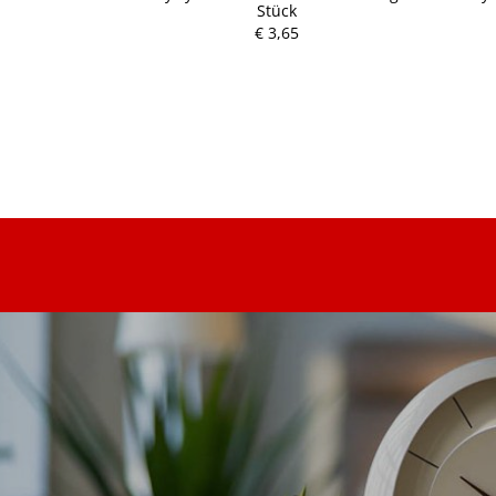
Stück
€ 3,65
P
r
e
i
s