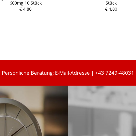
600mg 10 Stück
Stück
P
P
€ 4,80
r
€ 4,80
r
e
e
i
i
s
s
Persönliche Beratung:
E-Mail-Adresse
|
+43 7249-48031