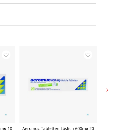
0mg 10
Aeromuc Tabletten Löslich 600mg 20
Allergo-com