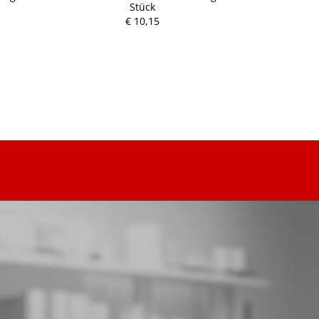
Stück
P
€ 10,15
r
e
i
s