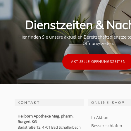
Dienstzeiten & Nac
Hier finden Sie unsere aktuellen Bereitschaftsdienstzei
Öffnungszeiten.
AKTUELLE ÖFFNUNGSZEITEN
KONTAKT
ONLINE-SHOP
Heilborn Apotheke Mag. pharm.
In Aktion
Burgert KG
Besser schlafen
Badstraße 12, 4701 Bad Schallerbach