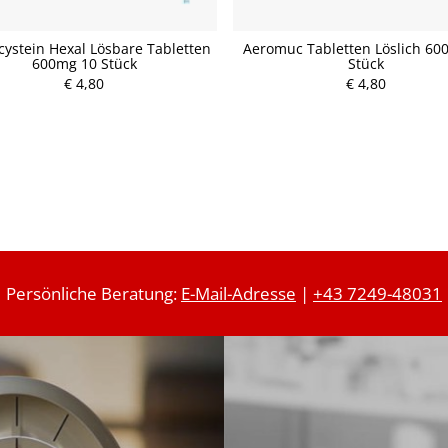
cystein Hexal Lösbare Tabletten
Aeromuc Tabletten Löslich 60
600mg 10 Stück
Stück
P
P
€ 4,80
r
€ 4,80
r
e
e
i
i
s
s
Persönliche Beratung:
E-Mail-Adresse
|
+43 7249-48031