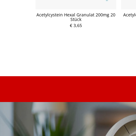
1 ml - Lösung
Acetylcystein Hexal Granulat 200mg 20
Acetyl
Stück
€ 3,65
P
r
e
i
s