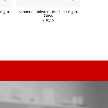
0mg 10
Aeromuc Tabletten Löslich 600mg 20
Allergo-com
Stück
P
€ 10,15
r
e
i
s