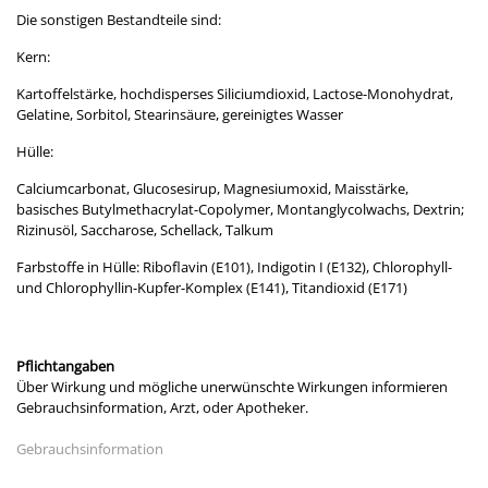
Die sonstigen Bestandteile sind:
Kern:
Kartoffelstärke, hochdisperses Siliciumdioxid, Lactose-Monohydrat,
Gelatine, Sorbitol, Stearinsäure, gereinigtes Wasser
Hülle:
Calciumcarbonat, Glucosesirup, Magnesiumoxid, Maisstärke,
basisches Butylmethacrylat-Copolymer, Montanglycolwachs, Dextrin;
Rizinusöl, Saccharose, Schellack, Talkum
Farbstoffe in Hülle: Riboflavin (E101), Indigotin I (E132), Chlorophyll-
und Chlorophyllin-Kupfer-Komplex (E141), Titandioxid (E171)
Pflichtangaben
Über Wirkung und mögliche unerwünschte Wirkungen informieren
Gebrauchsinformation, Arzt, oder Apotheker.
Gebrauchsinformation