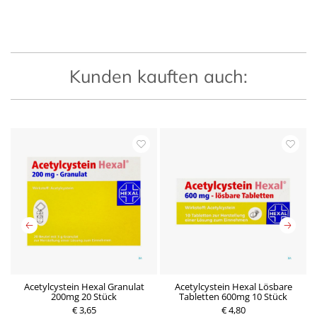
Kunden kauften auch:
Acetylcystein Hexal Granulat
Acetylcystein Hexal Lösbare
A
200mg 20 Stück
Tabletten 600mg 10 Stück
P
€ 3,65
P
€ 4,80
r