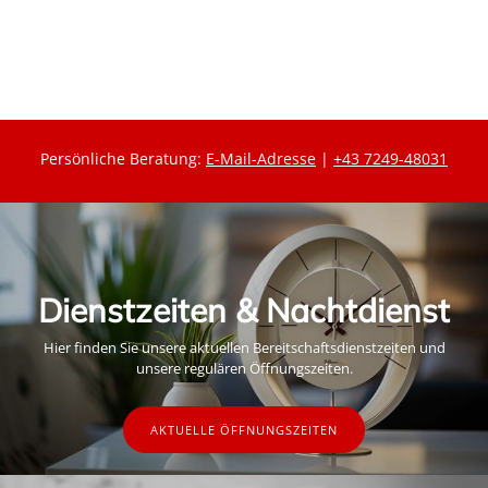
r
e
e
i
i
s
s
Persönliche Beratung:
E-Mail-Adresse
|
+43 7249-48031
Dienstzeiten & Nachtdienst
Hier finden Sie unsere aktuellen Bereitschaftsdienstzeiten und
unsere regulären Öffnungszeiten.
AKTUELLE ÖFFNUNGSZEITEN