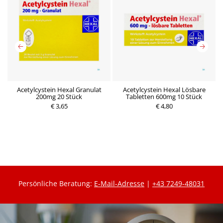
Acetylcystein Hexal Granulat
Acetylcystein Hexal Lösbare
A
200mg 20 Stück
Tabletten 600mg 10 Stück
P
€ 3,65
P
€ 4,80
r
r
e
e
i
i
s
s
Persönliche Beratung:
E-Mail-Adresse
|
+43 7249-48031