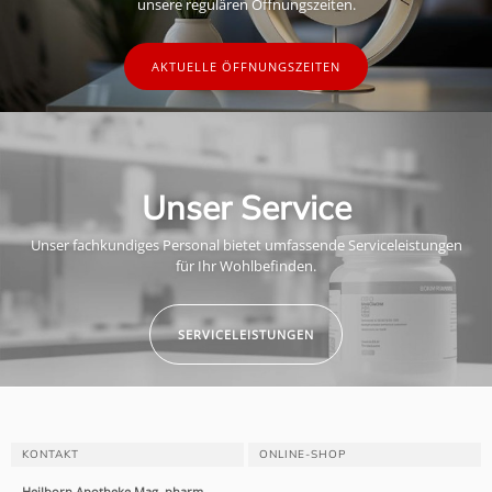
unsere regulären Öffnungszeiten.
AKTUELLE ÖFFNUNGSZEITEN
Unser Service
Unser fachkundiges Personal bietet umfassende Serviceleistungen
für Ihr Wohlbefinden.
SERVICELEISTUNGEN
KONTAKT
ONLINE-SHOP
Heilborn Apotheke Mag. pharm.