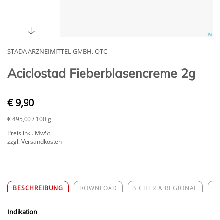
STADA ARZNEIMITTEL GMBH, OTC
Aciclostad Fieberblasencreme 2g
€ 9,90
€ 495,00
/ 100 g
Preis inkl. MwSt.
zzgl. Versandkosten
BESCHREIBUNG
DOWNLOAD
SICHER & REGIONAL
Z
Indikation