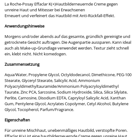
La Roche-Posay Effaclar K(+)Hautbilderneuernde Creme gegen
unreine Haut und Mitesser bei Erwachsenen
Erneuert und verfeinert das Hautbild mit Anti-Rückfall-Effekt.
Anwendungshinweise
Morgens und/oder abends auf das gesamte, gründlich gereinigte und
getrocknete Gesicht auftragen. Die Augenpartie aussparen. Kann ideal
auch als Make-up-Grundlage verwendet werden. Textur zieht schnell
ein, klebt nicht. Nicht komedogen.
Zusammensetzung
Aqua/Water, Propylene Glycol, Octyldodecanol, Dimethicone, PEG-100
Stearate, Glyceryl Stearate, Salicylic Acid, Ammonium
Polyacryldimethyltauramide/Ammonium Polyacryloyldimethyl
Taurate, Zinc PCA, Sarcosine, Sodium Hydroxide, Silica, Silica Silylate,
Perlite, Carnosine, Disodium EDTA, Capryloyl Salicylic Acid, Xanthan
Gum, Pentylene Glycol, Acrylates Copolymer, Cetyl Alcohol, Butylene
Glycol, Tocopherol, Parfum/Fragrance.
Eigenschaften
Für unreine Mischhaut, unebenmäßiges Hautbild, verstopfte Poren.
Effaclar K(+) ist eine hautbilderneuernde Creme gegen unreine Haut