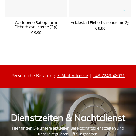
t
Aciclobene Ratiopharm
Aciclostad Fieberblasencreme 2g
Fieberblasencreme (2 g)
€ 9,90
€ 9,90
P
P
r
r
e
e
i
i
s
s
Persönliche Beratung:
E-Mail-Adresse
|
+43 7249-48031
Dienstzeiten & Nachtdienst
Hier finden Sie unsere aktuellen Bereitschaftsdienstzeiten und
unsere regulären Öffnungszeiten.