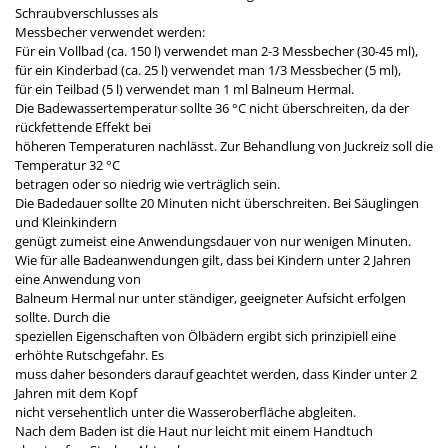
Schraubverschlusses als
Messbecher verwendet werden:
Für ein Vollbad (ca. 150 l) verwendet man 2-3 Messbecher (30-45 ml),
für ein Kinderbad (ca. 25 l) verwendet man 1/3 Messbecher (5 ml),
für ein Teilbad (5 l) verwendet man 1 ml Balneum Hermal.
Die Badewassertemperatur sollte 36 °C nicht überschreiten, da der
rückfettende Effekt bei
höheren Temperaturen nachlässt. Zur Behandlung von Juckreiz soll die
Temperatur 32 °C
betragen oder so niedrig wie verträglich sein.
Die Badedauer sollte 20 Minuten nicht überschreiten. Bei Säuglingen
und Kleinkindern
genügt zumeist eine Anwendungsdauer von nur wenigen Minuten.
Wie für alle Badeanwendungen gilt, dass bei Kindern unter 2 Jahren
eine Anwendung von
Balneum Hermal nur unter ständiger, geeigneter Aufsicht erfolgen
sollte. Durch die
speziellen Eigenschaften von Ölbädern ergibt sich prinzipiell eine
erhöhte Rutschgefahr. Es
muss daher besonders darauf geachtet werden, dass Kinder unter 2
Jahren mit dem Kopf
nicht versehentlich unter die Wasseroberfläche abgleiten.
Nach dem Baden ist die Haut nur leicht mit einem Handtuch