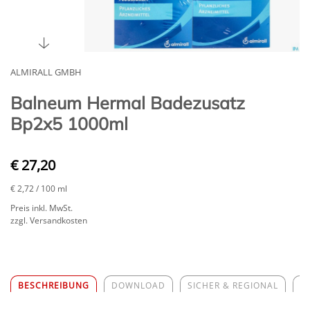
ALMIRALL GMBH
Balneum Hermal Badezusatz
Bp2x5 1000ml
€ 27,20
€ 2,72
/ 100 ml
Preis inkl. MwSt.
zzgl. Versandkosten
BESCHREIBUNG
DOWNLOAD
SICHER & REGIONAL
Z