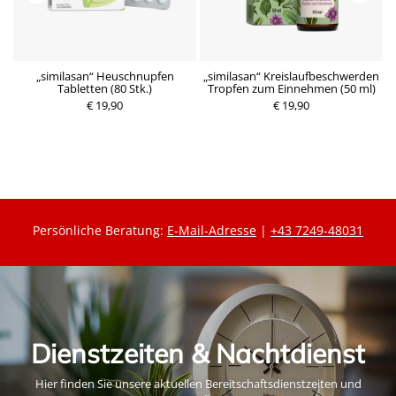
e
„similasan“ Heuschnupfen
„similasan“ Kreislaufbeschwerden
Tabletten (80 Stk.)
Tropfen zum Einnehmen (50 ml)
P
€ 19,90
r
€ 19,90
P
e
r
i
e
s
i
s
Persönliche Beratung:
E-Mail-Adresse
|
+43 7249-48031
Dienstzeiten & Nachtdienst
Hier finden Sie unsere aktuellen Bereitschaftsdienstzeiten und