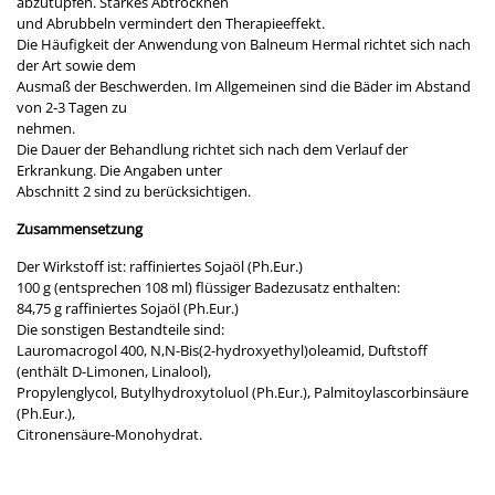
abzutupfen. Starkes Abtrocknen
und Abrubbeln vermindert den Therapieeffekt.
Die Häufigkeit der Anwendung von Balneum Hermal richtet sich nach
der Art sowie dem
Ausmaß der Beschwerden. Im Allgemeinen sind die Bäder im Abstand
von 2-3 Tagen zu
nehmen.
Die Dauer der Behandlung richtet sich nach dem Verlauf der
Erkrankung. Die Angaben unter
Abschnitt 2 sind zu berücksichtigen.
Zusammensetzung
Der Wirkstoff ist: raffiniertes Sojaöl (Ph.Eur.)
100 g (entsprechen 108 ml) flüssiger Badezusatz enthalten:
84,75 g raffiniertes Sojaöl (Ph.Eur.)
Die sonstigen Bestandteile sind:
Lauromacrogol 400, N,N-Bis(2-hydroxyethyl)oleamid, Duftstoff
(enthält D-Limonen, Linalool),
Propylenglycol, Butylhydroxytoluol (Ph.Eur.), Palmitoylascorbinsäure
(Ph.Eur.),
Citronensäure-Monohydrat.