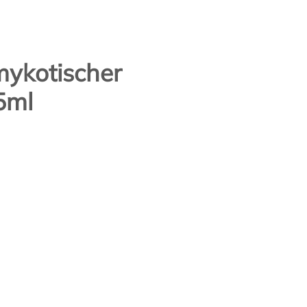
mykotischer
5ml