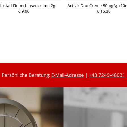
clostad Fieberblasencreme 2g
Activir Duo Creme 50mg/g +10
€ 9,90
P
€ 15,30
P
r
r
e
e
i
i
s
s
Persönliche Beratung:
E-Mail-Adresse
|
+43 7249-48031