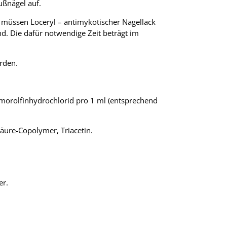
ußnägel auf.
e müssen Loceryl – antimykotischer Nagellack
. Die dafür notwendige Zeit beträgt im
rden.
Amorolfinhydrochlorid pro 1 ml (entsprechend
lsäure-Copolymer, Triacetin.
er.