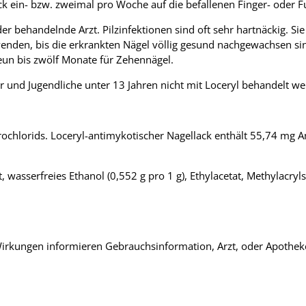
ck ein- bzw. zweimal pro Woche auf die befallenen Finger- oder F
 behandelnde Arzt. Pilzinfektionen sind oft sehr hartnäckig. Si
den, bis die erkrankten Nägel völlig gesund nachgewachsen sind
eun bis zwölf Monate für Zehennägel.
r und Jugendliche unter 13 Jahren nicht mit Loceryl behandelt we
drochlorids. Loceryl-antimykotischer Nagellack enthält 55,74 mg 
t, wasserfreies Ethanol (0,552 g pro 1 g), Ethylacetat, Methylacry
rkungen informieren Gebrauchsinformation, Arzt, oder Apothek