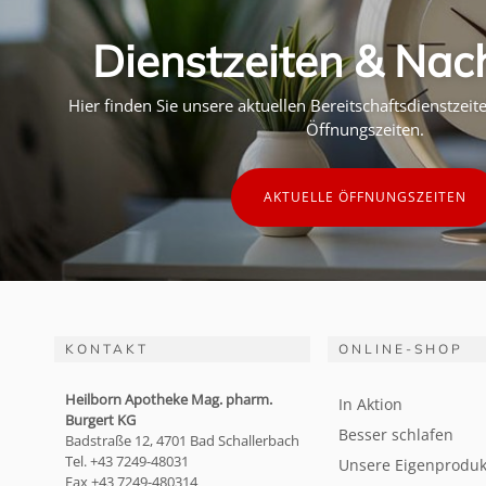
Dienstzeiten & Nac
Hier finden Sie unsere aktuellen Bereitschaftsdienstzei
Öffnungszeiten.
AKTUELLE ÖFFNUNGSZEITEN
KONTAKT
ONLINE-SHOP
Heilborn Apotheke Mag. pharm.
In Aktion
Burgert KG
Besser schlafen
Badstraße 12, 4701 Bad Schallerbach
Tel. +43 7249-48031
Unsere Eigenproduk
Fax +43 7249-480314