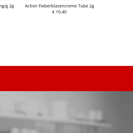
mg/g 2g
Activir Fieberblasencreme Tube 2g
Balneum He
Badezu
€ 10,40
P
r
e
i
s