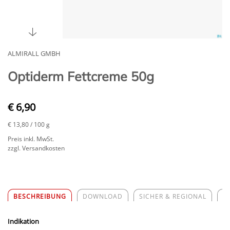
ALMIRALL GMBH
Optiderm Fettcreme 50g
€ 6,90
€ 13,80
/ 100 g
Preis inkl. MwSt.
zzgl. Versandkosten
BESCHREIBUNG
DOWNLOAD
SICHER & REGIONAL
Z
Indikation